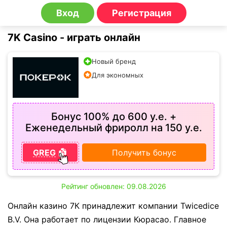
Вход
Регистрация
7K Casino - играть онлайн
Новый бренд
Для экономных
Бонус 100% до 600 у.е. +
Еженедельный фриролл на 150 у.е.
GREG
Получить бонус
Рейтинг обновлен: 09.08.2026
Онлайн казино 7К принадлежит компании Twicedice
B.V. Она работает по лицензии Кюрасао. Главное